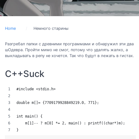
Home
Немного старины
Разгребал папки с древними программами и обнаружил эти два
шОдевра. Пройти мимо не смог, потому что удалять жалко, а
выкладывать в репу не хочется. Так что будут в лежать в гистах.
C++Suck
#include <stdio.h>
double m[]= {7709179928849219.0, 771};
int main() {
    m[1]-- ? m[0] *= 2, main() : printf((char*)m);
}