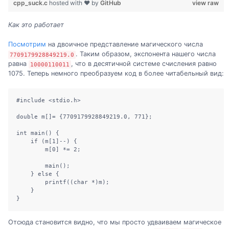
cpp_suck.c
hosted with ❤ by
GitHub
view raw
Как это работает
Посмотрим
на двоичное представление магического числа
. Таким образом, экспонента нашего числа
7709179928849219.0
равна
, что в десятичной системе счисления равно
10000110011
1075. Теперь немного преобразуем код в более читабельный вид:
#include <stdio.h>

double m[]= {7709179928849219.0, 771};

int main() {

    if (m[1]--) {

        m[0] *= 2;

        main();

    } else {

        printf((char *)m);

    }

}
Отсюда становится видно, что мы просто удваиваем магическое