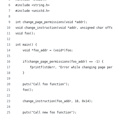
#include <string.h>
#include <unistd.h>
int change_page_permissions(void *addr);
void change_instruction(void *addr, unsigned char offse
void foo();
int main() {
    void *foo_addr = (void*)foo;
    if(change_page_permissions(foo_addr) == -1) {
        fprintf(stderr, "Error while changing page perm
    }
    puts("Call foo function");
    foo();
    change_instruction(foo_addr, 18, 0x14);
    puts("Call new foo function");