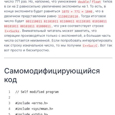
число 771 раз. Но, напомню, что умножение
/
типов
double
float
в си на 2 равносильно увеличению экспоненты на 1. То есть, в
конце экспонента будет равняться
, что в
1075 + 771 = 1846
двоичном представлении равно
. Тогда итоговое
11100110110
число будет
001110011 01101011 01100011 01110101 01010011
, что уже соответствует строке
00101011 00101011 01000011
. Внимательный читатель может заметить, что
C++Sucks
операции производяться только с экспонентой, а большая часть
числа остается неизменной. Если попробовать интерпретировать
как строку изначальное число, то мы получим
. Вот так
C++Suc;C
вот просто и бесхитростно.
Самомодифицирующийся
код
// Self modified program
#include <errno.h>
#include <sys/mman.h>
#include <stdio.h>