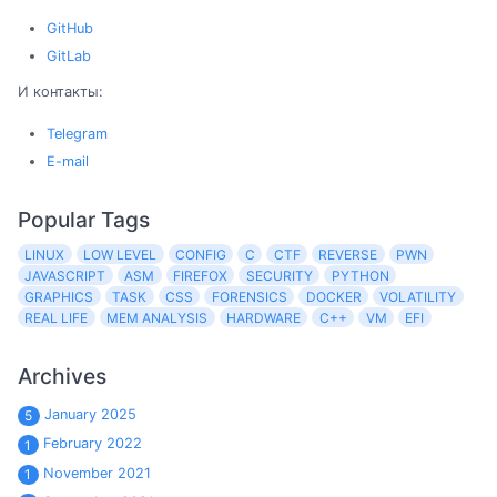
GitHub
GitLab
И контакты:
Telegram
E-mail
Popular Tags
LINUX
LOW LEVEL
CONFIG
C
CTF
REVERSE
PWN
JAVASCRIPT
ASM
FIREFOX
SECURITY
PYTHON
GRAPHICS
TASK
CSS
FORENSICS
DOCKER
VOLATILITY
REAL LIFE
MEM ANALYSIS
HARDWARE
C++
VM
EFI
Archives
January 2025
5
February 2022
1
November 2021
1