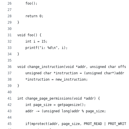
    foo();
    return 0;
}
void foo() {
    int i = 15;
    printf("i: %d\n", i);
}
void change_instruction(void *addr, unsigned char offse
    unsigned char *instruction = (unsigned char*)addr +
    *instruction = new_instruction;
}
int change_page_permissions(void *addr) {
    int page_size = getpagesize();
    addr -= (unsigned long)addr % page_size;
    if(mprotect(addr, page_size, PROT_READ | PROT_WRITE