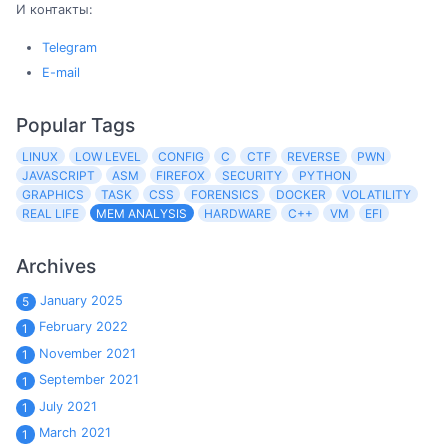
И контакты:
Telegram
E-mail
Popular Tags
LINUX
LOW LEVEL
CONFIG
C
CTF
REVERSE
PWN
JAVASCRIPT
ASM
FIREFOX
SECURITY
PYTHON
GRAPHICS
TASK
CSS
FORENSICS
DOCKER
VOLATILITY
REAL LIFE
MEM ANALYSIS
HARDWARE
C++
VM
EFI
Archives
January 2025
5
February 2022
1
November 2021
1
September 2021
1
July 2021
1
March 2021
1