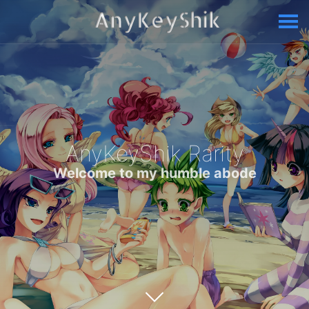
AnyKeyShik Rarity
Welcome to my humble abode