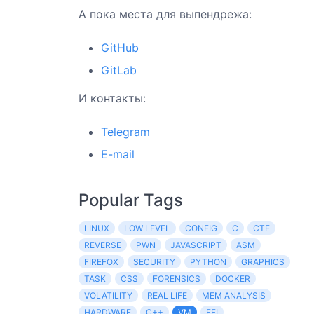
А пока места для выпендрежа:
GitHub
GitLab
И контакты:
Telegram
E-mail
Popular Tags
LINUX
LOW LEVEL
CONFIG
C
CTF
REVERSE
PWN
JAVASCRIPT
ASM
FIREFOX
SECURITY
PYTHON
GRAPHICS
TASK
CSS
FORENSICS
DOCKER
VOLATILITY
REAL LIFE
MEM ANALYSIS
HARDWARE
C++
VM
EFI