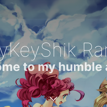
yKeyShik Rar
me to my humble