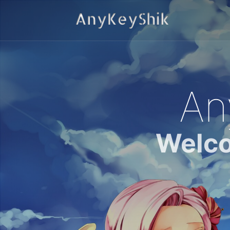
An
Welco