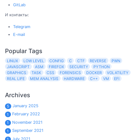
GitLab
И контакты:
Telegram
E-mail
Popular Tags
LINUX
LOW LEVEL
CONFIG
C
CTF
REVERSE
PWN
JAVASCRIPT
ASM
FIREFOX
SECURITY
PYTHON
GRAPHICS
TASK
CSS
FORENSICS
DOCKER
VOLATILITY
REAL LIFE
MEM ANALYSIS
HARDWARE
C++
VM
EFI
Archives
January 2025
5
February 2022
1
November 2021
1
September 2021
1
July 2021
1