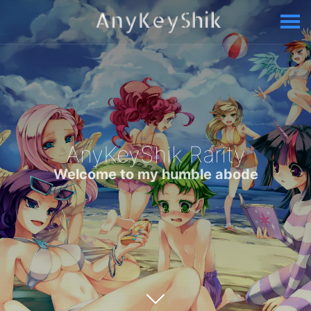
AnyKeyShik Rarity
Welcome to my humble abode