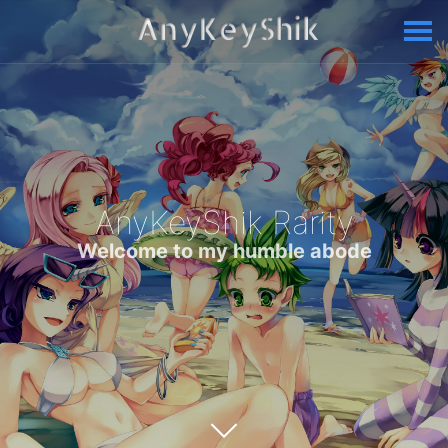
AnyKeyShik Rarity
Welcome to my humble abode