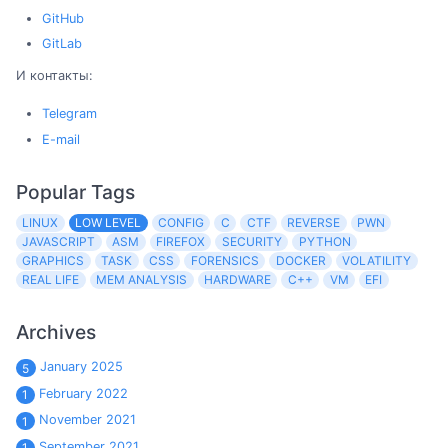
GitHub
GitLab
И контакты:
Telegram
E-mail
Popular Tags
LINUX
LOW LEVEL
CONFIG
C
CTF
REVERSE
PWN
JAVASCRIPT
ASM
FIREFOX
SECURITY
PYTHON
GRAPHICS
TASK
CSS
FORENSICS
DOCKER
VOLATILITY
REAL LIFE
MEM ANALYSIS
HARDWARE
C++
VM
EFI
Archives
January 2025
5
February 2022
1
November 2021
1
September 2021
1