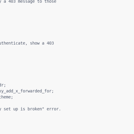
 a 403 message to those

thenticate, show a 403

r;

y_add_x_forwarded_for;

heme;

 set up is broken" error.
