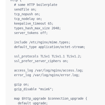
http {

  # some HTTP boilerplate

  sendfile on;

  tcp_nopush on;

  tcp_nodelay on;

  keepalive_timeout 65;

  types_hash_max_size 2048;

  server_tokens off;

  include /etc/nginx/mime.types;

  default_type application/octet-stream;

  ssl_protocols TLSv1 TLSv1.1 TLSv1.2;

  ssl_prefer_server_ciphers on;

  access_log /var/log/nginx/access.log;

  error_log /var/log/nginx/error.log;

  gzip on;

  gzip_disable "msie6";

  map $http_upgrade $connection_upgrade {

    default upgrade;
