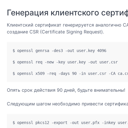
Генерация клиентского серти
Клиентский сертификат генерируется аналогично CA
создание CSR (Certificate Signing Request).
$ openssl genrsa -des3 -out user.key 4096

$ openssl req -new -key user.key -out user.csr 

$ openssl x509 -req -days 90 -in user.csr -CA ca.c
Опять срок действия 90 дней, будьте внимательны!
Следующим шагом необходимо привести сертификат 
$ openssl pkcs12 -export -out user.pfx -inkey user