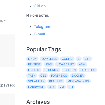
GitLab
И контакты:
ь -
Telegram
E-mail
Popular Tags
LINUX
LOW LEVEL
CONFIG
C
CTF
REVERSE
PWN
JAVASCRIPT
ASM
FIREFOX
SECURITY
PYTHON
GRAPHICS
TASK
CSS
FORENSICS
DOCKER
VOLATILITY
REAL LIFE
MEM ANALYSIS
браузер:
HARDWARE
C++
VM
EFI
Archives