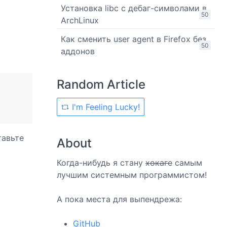
Установка libc с дебаг-символами в
50
ArchLinux
Как сменить user agent в Firefox без
50
аддонов
Random Article
I'm Feeling Lucky!
тавьте
About
Когда-нибудь я стану
хокаге
самым
лучшим системным программистом!
А пока места для выпендрежа:
GitHub