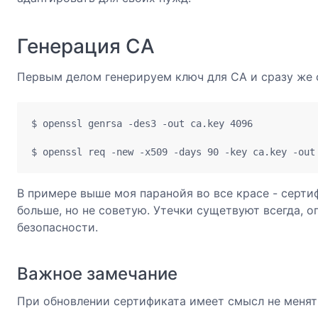
Генерация CA
Первым делом генерируем ключ для CA и сразу же 
$ openssl genrsa -des3 -out ca.key 4096

$ openssl req -new -x509 -days 90 -key ca.key -out
В примере выше моя паранойя во все красе - серти
больше, но не советую. Утечки сущетвуют всегда, о
безопасности.
Важное замечание
При обновлении сертификата имеет смысл не менять