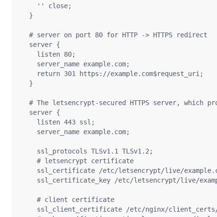
    '' close;

  }

  # server on port 80 for HTTP -> HTTPS redirect

  server {

    listen 80;

    server_name example.com;

    return 301 https://example.com$request_uri;

  }

  # The letsencrypt-secured HTTPS server, which pro
  server {

    listen 443 ssl;

    server_name example.com;

    ssl_protocols TLSv1.1 TLSv1.2;

    # letsencrypt certificate

    ssl_certificate /etc/letsencrypt/live/example.c
    ssl_certificate_key /etc/letsencrypt/live/examp
    # client certificate

    ssl_client_certificate /etc/nginx/client_certs/