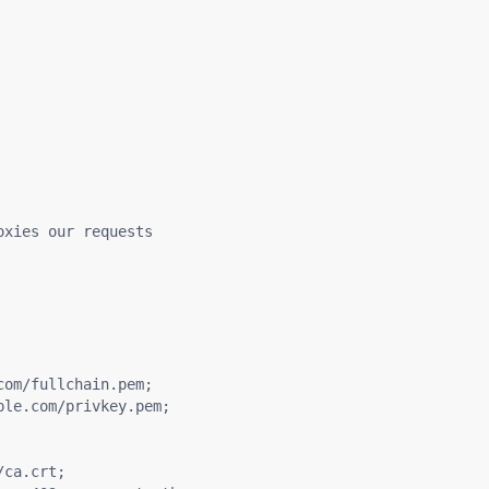
xies our requests

om/fullchain.pem;

le.com/privkey.pem;

ca.crt;
