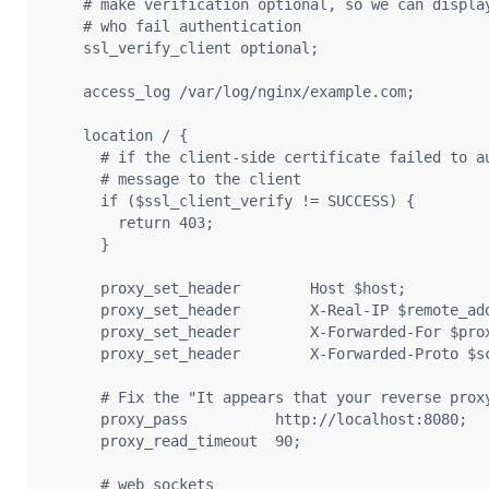
    # make verification optional, so we can display
    # who fail authentication

    ssl_verify_client optional;

    access_log /var/log/nginx/example.com;

    location / {

      # if the client-side certificate failed to au
      # message to the client

      if ($ssl_client_verify != SUCCESS) {

        return 403;

      }

      proxy_set_header        Host $host;

      proxy_set_header        X-Real-IP $remote_add
      proxy_set_header        X-Forwarded-For $prox
      proxy_set_header        X-Forwarded-Proto $sc
      # Fix the "It appears that your reverse proxy
      proxy_pass          http://localhost:8080;

      proxy_read_timeout  90;

      # web sockets
